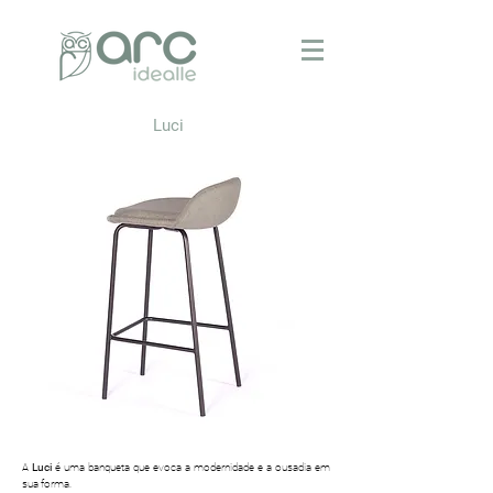
Luci
A
Luci
é uma banqueta que evoca a modernidade e a ousadia em
sua forma.