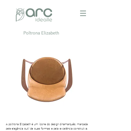
Poltrona Elizabeth
A poltrona Elizabeth é um ícone do design dinamarquês, marcada
pele elegância sutil de suas formas e pela excelência construtiva.