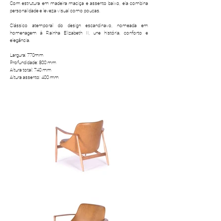
Com estrutura em madeira maciça e assento baixo, ela combina
personalidade e leveza visual como poucas.
​Clássico atemporal do design escandinavo, nomeada em
homenagem à Rainha Elizabeth II, une história, conforto e
elegância.
​Largura: 770mm
Profundidade: 800 mm
Altura total: 740 mm
Altura assento: 400 mm