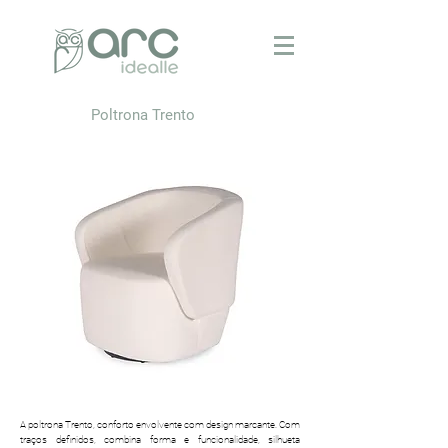
Poltrona Trento
​A poltrona Trento, conforto envolvente com design marcante. Com
traços definidos, combina forma e funcionalidade, silhueta