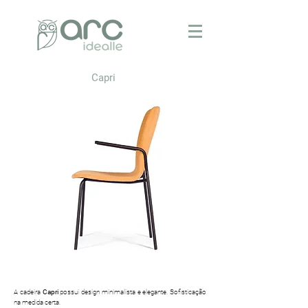
Capri
A cadeira
Capri
possui design minimalista e elegante. Sofisticação
na medida certa.