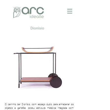
Dionísio
O carrinho bar Dionísio, com espaço duplo para armazenar os
objetos e garrafas, possui estrutura metálica integrada com