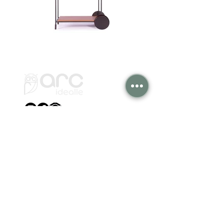
Institucional
Arc Idealle Móveis Ltda
Representantes
Biblioteca Blocos 3D
Fale Conosco
Contato
Produtos