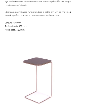
aço carbono com acabamentos em pintura epóxi dão um toque
moderno e sofisticado.
Ideal para quem busca funcionalidade e estilo em um só móvel. A
escolha perfeita para o seu ambiente de trabalho ou casa.
​Largura: 400 mm
Profundidade: 400 mm
Altura total: 720 mm