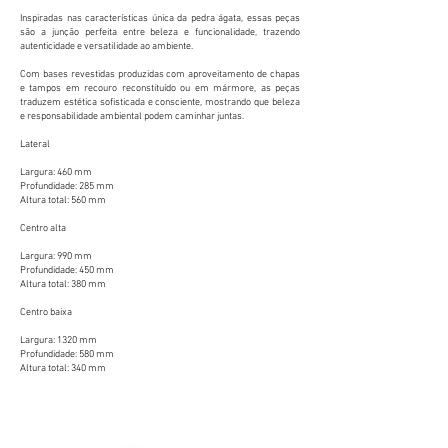
Inspiradas nas características única da pedra ágata, essas peças
são a junção perfeita entre beleza e funcionalidade, trazendo
autenticidade e versatilidade ao ambiente.
Com bases revestidas produzidas com aproveitamento de chapas
e tampos em recouro reconstituído ou em mármore, as peças
traduzem estética sofisticada e consciente, mostrando que beleza
e responsabilidade ambiental podem caminhar juntas.
Lateral​
Largura: 460 mm
Profundidade: 285 mm
Altura total: 560 mm
Centro alta
Largura: 990 mm
Profundidade: 450 mm
Altura total: 380 mm
Centro baixa
Largura: 1320 mm
Profundidade: 580 mm
Altura total: 340 mm