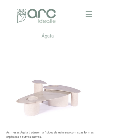
Ágata
As mesas Ágata traduzem a fluidez da natureza com suas formas
orgânicas e curvas suaves.