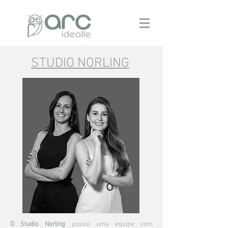
STUDIO NORLING
O Studio Norling
possui uma equipe com